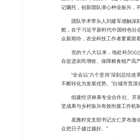
记嘱托，创新团队潜心种业振兴，
团队学术带头人刘建军感触深刻：
舵，在于习近平新时代中国特色社
众新期待，农业科技工作者要紧跟
党的十八大以来，地处科尔沁沙地
在促进农民增收、保障粮食稳产高
“全会以‘六个坚持’深刻总结改
不断转化为发展优势。”白城市荒漠
组建经济林果专业合作社、开展结
坚成果与乡村振兴有效衔接工作机
底雅村党支部书记次仁罗布激动地
众把日子越过越好。”