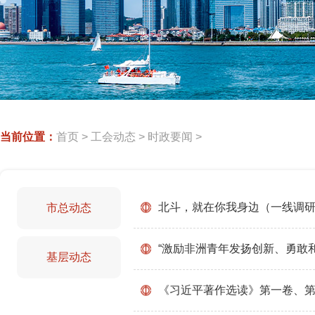
当前位置：
首页
>
工会动态
>
时政要闻
>
北斗，就在你我身边（一线调
市总动态
“激励非洲青年发扬创新、勇敢
基层动态
《习近平著作选读》第一卷、