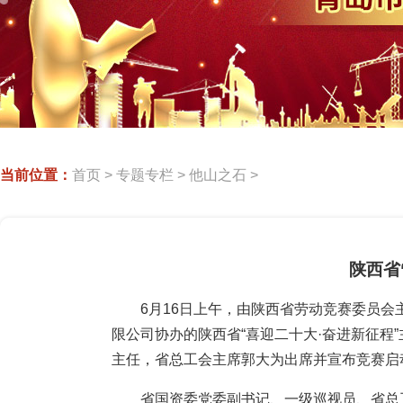
当前位置：
首页
>
专题专栏
>
他山之石
>
陕西省
6月16日上午，由陕西省劳动竞赛委员
限公司协办的陕西省“喜迎二十大·奋进新征
主任，省总工会主席郭大为出席并宣布竞赛启
省国资委党委副书记、一级巡视员、省总