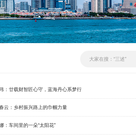
董玮：廿载财智匠心守，蓝海丹心系梦行
周春云：乡村振兴路上的巾帼力量
娜：车间里的一朵“太阳花”