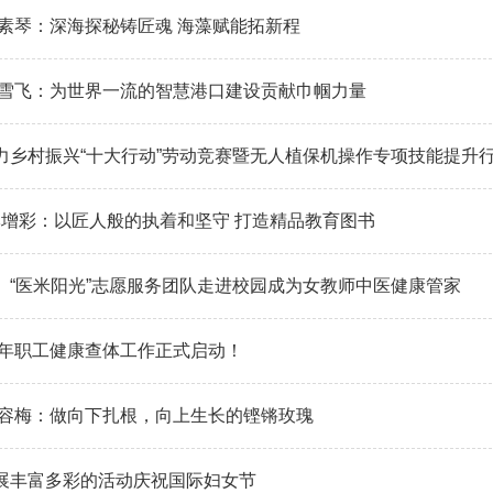
范素琴：深海探秘铸匠魂 海藻赋能拓新程
张雪飞：为世界一流的智慧港口建设贡献巾帼力量
力乡村振兴“十大行动”劳动竞赛暨无人植保机操作专项技能提升
李增彩：以匠人般的执着和坚守 打造精品教育图书
】“医米阳光”志愿服务团队走进校园成为女教师中医健康管家
5年职工健康查体工作正式启动！
于容梅：做向下扎根，向上生长的铿锵玫瑰
展丰富多彩的活动庆祝国际妇女节