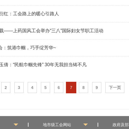
刘衍红：工会路上的暖心引路人
载——上药国风工会举办“三八”国际妇女节职工活动
会：筑港巾帼，巧手绽芳华~
玉倩：“民航巾帼先锋” 30年无我担当铸不凡
2
3
4
5
6
7
8
9
下一页
地市级工会网站
政府及部